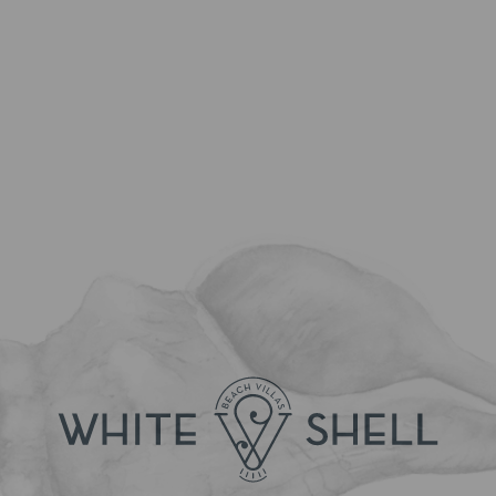
US State:
Thema der Anfrage:
Anreise
Nächte
Erwachsene
Kinder