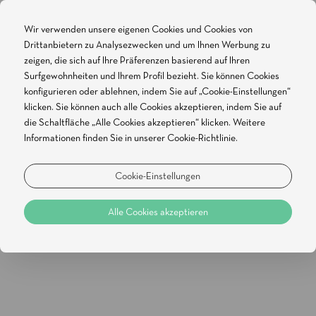
Wir verwenden unsere eigenen Cookies und Cookies von
Drittanbietern zu Analysezwecken und um Ihnen Werbung zu
BUCHE ONLINE
zeigen, die sich auf Ihre Präferenzen basierend auf Ihren
Surfgewohnheiten und Ihrem Profil bezieht. Sie können Cookies
Kontakte
konfigurieren oder ablehnen, indem Sie auf „Cookie-Einstellungen“
klicken. Sie können auch alle Cookies akzeptieren, indem Sie auf
die Schaltfläche „Alle Cookies akzeptieren“ klicken. Weitere
DIE ANSCHRIFT
Informationen finden Sie in unserer Cookie-Richtlinie.
Weiße Muschel, Quinta da Sra. da Rocha Veranden,
Veranden 8400-489
Cookie-Einstellungen
EMAIL
Alle Cookies akzeptieren
Reservierungen:
res@whiteshellbeachvillas.com
TELEFONNUMMER
Reservierungen: +351 282 248 440