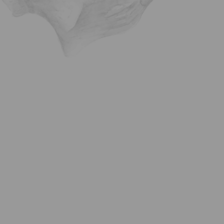
Zimmertyp
Anzahl
Anmerkungen und Fragen:
Ich akzeptiere die Allgemeinen
Geschäftsbedingungen und die Datenschutz- und
Datenschutzrichtlinie, die ein wesentlicher Bestandteil
davon ist
Bitte informieren Sie mich über spezielle
Angebote oder Aktionen