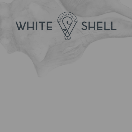
MENU
NACHHALTIGKEIT
NEWSLETTER ABONNIEREN
FACEBOOK
RNET9802
ALTERNATIVE STREITBEILEGUNG
RESERVIERUNG BEARBEITEN